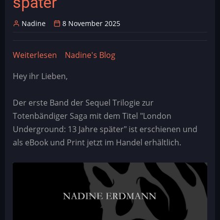
später
Nadine
8 November 2025
Weiterlesen
über
Nadine's Blog
Totenbändiger
Hey ihr Lieben,
-
13
Der erste Band der Sequel Trilogie zur
Jahre
Totenbändiger Saga mit dem Titel "London
später
Underground: 13 Jahre später" ist erschienen und
als eBook und Print jetzt im Handel erhältlich.