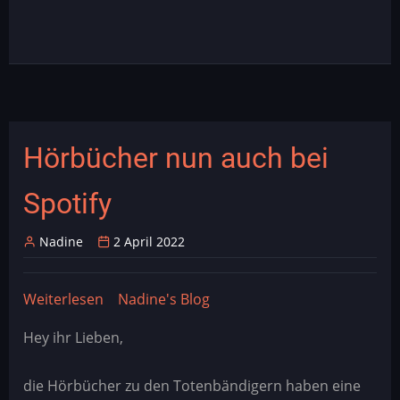
Hörbücher nun auch bei
Spotify
Nadine
2 April 2022
Weiterlesen
über
Nadine's Blog
Hörbücher
Hey ihr Lieben,
nun
auch
die Hörbücher zu den Totenbändigern haben eine
bei