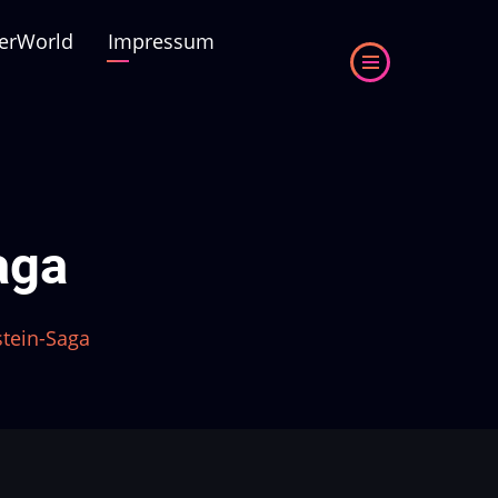
erWorld
Impressum
aga
stein-Saga