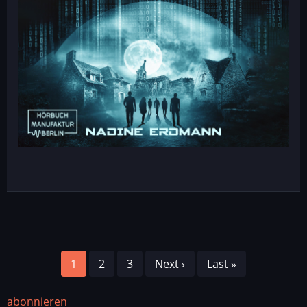
Seitennummerierung
Seite
1
Seite
2
Seite
3
Nächste
Next ›
Letzte
Last »
Seite
Seite
abonnieren