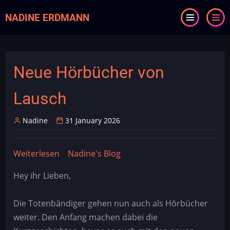
Direkt
NADINE ERDMANN
zum
Inhalt
Neue Hörbücher von
Lausch
Nadine
31 January 2026
Weiterlesen
über
Nadine's Blog
Neue
Hey ihr Lieben,
Hörbücher
von
Die Totenbändiger gehen nun auch als Hörbücher
Lausch
weiter. Den Anfang machen dabei die