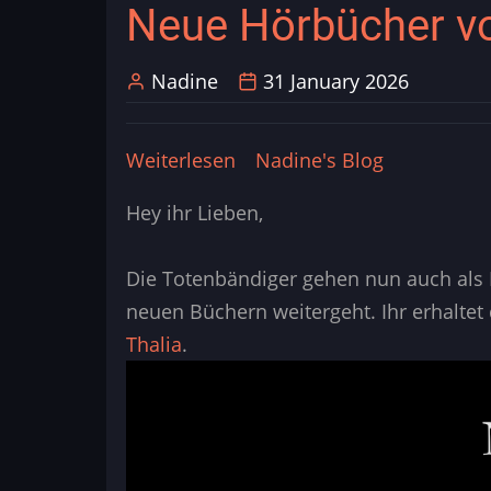
Neue Hörbücher v
Nadine
31 January 2026
Weiterlesen
über
Nadine's Blog
Neue
Hey ihr Lieben,
Hörbücher
von
Die Totenbändiger gehen nun auch als 
Lausch
neuen Büchern weitergeht. Ihr erhalte
Thalia
.