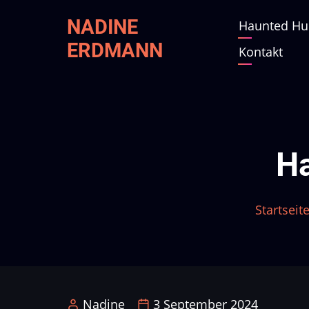
Direkt
NADINE
Haunted Hu
Main
zum
ERDMANN
Inhalt
Kontakt
navig
Ha
Startseit
Nadine
3 September 2024