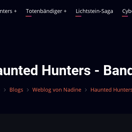
nters
+
Totenbändiger
+
Lichtstein-Saga
Cyb
ation
unted Hunters - Ban
e
Blogs
Weblog von Nadine
Haunted Hunters